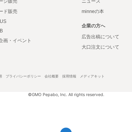
ージ販売
ニュース
ード販売
minneの本
LUS
企業の方へ
AB
広告出稿について
企画・イベント
大口注文について
用
プライバシーポリシー
会社概要
採用情報
メディアキット
©GMO Pepabo, Inc. All rights reserved.