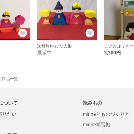
送料無料 ひな人形
こいのぼりとき
展示中
3,300円
Y の作品一覧
について
読みもの
で売りたい
minneとものづくりと
minne学習帖