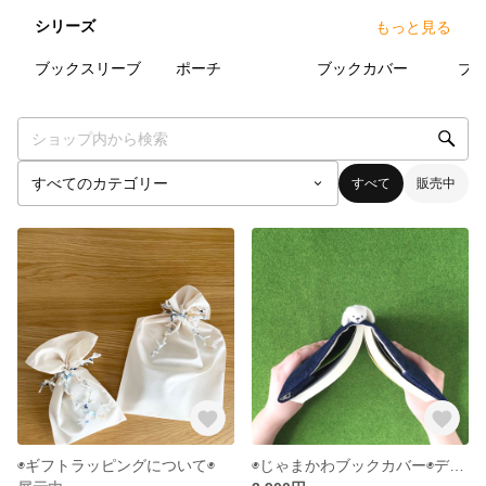
シリーズ
もっと見る
3
点
7
点
11
点
ブックスリーブ
ポーチ
ブックカバー
すべて
販売中
◉ギフトラッピングについて◉
◉じゃまかわブックカバー◉デニム◉しろくま◉