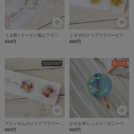
うる艶✨ドーナツ風ピアス♡
ミモザのクリアフラワーピアス♡
850円
880円
SOLD OUT
残り1点
アリッサムのクリアフラワーピアス♡
かすみ草たっぷり♡ポニーフック✨ブルー
880円
960円