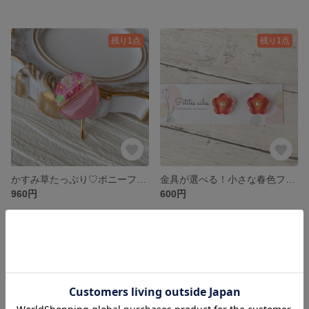
残り1点
残り1点
かすみ草たっぷり♡ポニーフック✨ピンク
金具が選べる！小さな春色フラワーピアス♡コーラルピンク
960円
600円
残り1点
SOLD OUT