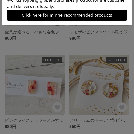
金具が選べる！小さな春色フラワーピアス♡イエロー
ミモザのピアス✨パール添え♡
600円
980円
SOLD OUT
SOLD OUT
ピンクライスフラワーとかすみ草のピアス✨パール添え♡
アリッサムのドーナツ型ピアス♡♡
980円
850円