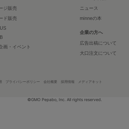
ージ販売
ニュース
ード販売
minneの本
LUS
企業の方へ
AB
広告出稿について
企画・イベント
大口注文について
用
プライバシーポリシー
会社概要
採用情報
メディアキット
©GMO Pepabo, Inc. All rights reserved.