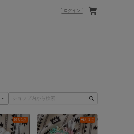
ログイン
残り1点
残り1点