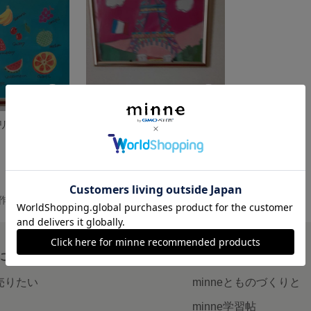
iPadに描いたオリジナルの絵、イラスト
iPadに描いた絵 イラスト
800円
 の作品一覧
について
読みもの
で売りたい
minneとものづくりと
minne学習帖