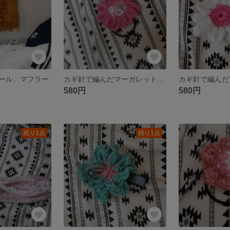
ール、マフラー
カギ針で編んだマーガレット ヘアゴム
580円
580円
残り1点
残り1点