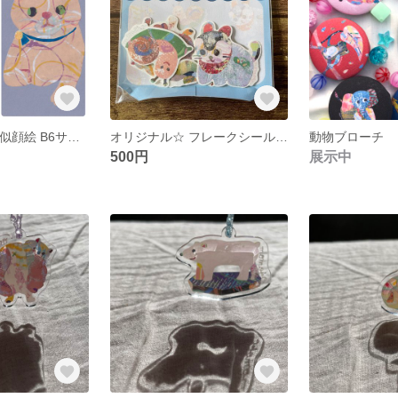
⭐︎ペット⭐︎貼り絵似顔絵 B6サイズ （可愛い💕 他には見ない？！ 貼り絵の似顔絵です）
オリジナル☆ フレークシール5枚セット
動物ブローチ
500円
展示中