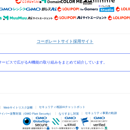
コーポレートサイト
採用サイト
ービスで広がるAI機能の取り組みをまとめて紹介しています。
セキュリティ相談AIチャットボット
Webサイトリスク診断
セキュリティ事業の軌跡
サイバー攻撃対策（GMO Flatt Security）
なりすまし対策