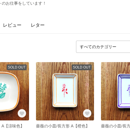
トのお仕事をしています！
レビュー
レター
SOLD OUT
SOLD OUT
 A【涼味色】
薔薇の小皿/長方形 A【橙色】
薔薇の小皿/長方