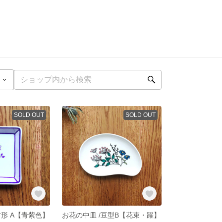
SOLD OUT
SOLD OUT
形 A【青紫色】
お花の中皿 /豆型B【花束・躍】