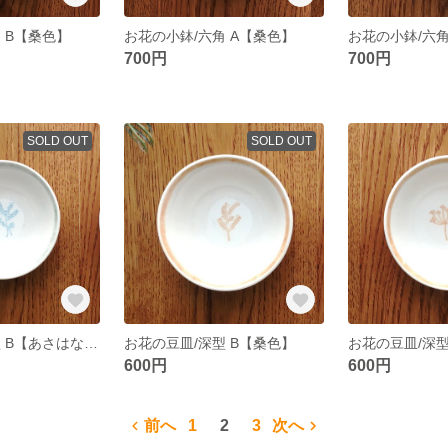
 B【桑色】
お花の小鉢/六角 A【桑色】
700円
700円
SOLD OUT
SOLD OUT
お花の豆皿/深型 B【あさはなだ色】
お花の豆皿/深型 B【桑色】
お花の豆皿/深型
600円
600円
前へ
1
2
3
次へ