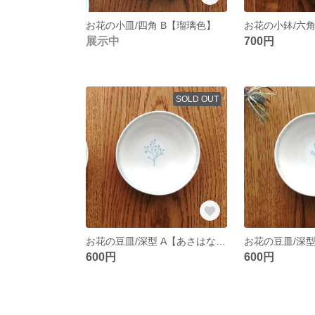
お花の小皿/四角 B【瑠璃色】
お花の小鉢/六角
展示中
700円
SOLD OUT
お花の豆皿/深型 A【あさはなだ色】
600円
600円