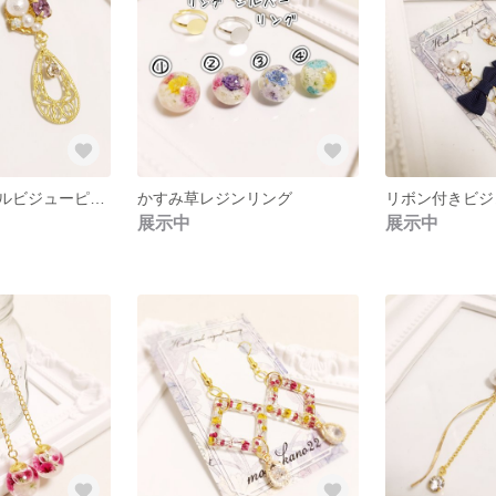
キラキラパープルビジューピアス
かすみ草レジンリング
展示中
展示中