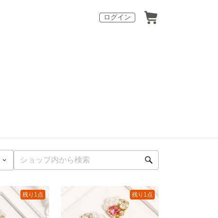
ログイン
残り1点
残り1点