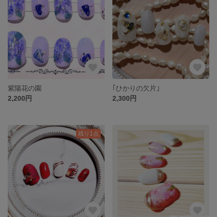
紫陽花の園
｢ひかりの欠片｣
2,200円
2,300円
残り1点