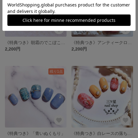
《特典つき》朝霜のでこぼこフラワーネイル
《特典つき》アンティークローズのネイル
2,200円
2,200円
残り1点
《特典つき》「青いぬくもり」
《特典つき》白レースの落ち葉色ネイル