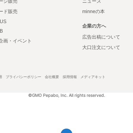
ージ販売
ニュース
ード販売
minneの本
LUS
企業の方へ
AB
広告出稿について
企画・イベント
大口注文について
用
プライバシーポリシー
会社概要
採用情報
メディアキット
©GMO Pepabo, Inc. All rights reserved.