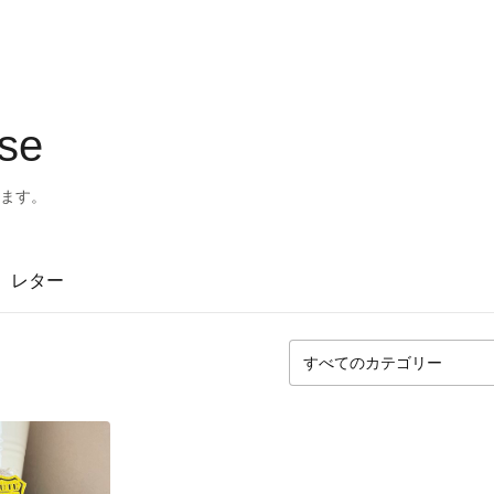
se
てます。
レター