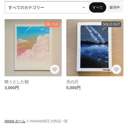
すべて
販売中
残り1点
SOLD OUT
晴々とした朝
天の川
3,000円
5,000円
minne ホーム
momoiro821 の作品一覧