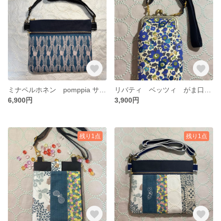
ミナペルホネン pomppia サコッシュ 送料無料
リバティ ベッツィ がま口ショルダー
6,900円
3,900円
残り1点
残り1点