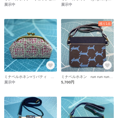
展示中
展示中
残り1点
ミナペルホネン×リバティ がま口ポーチ 送料無料
ミナペルホネン run run run サコッシュ 送料無料
展示中
5,700円