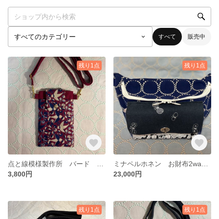
すべて
販売中
残り1点
残り1点
点と線模様製作所 バード スマホショルダー 送料無料
ミナペルホネン お財布2wayウエストポーチ
3,800円
23,000円
残り1点
残り1点