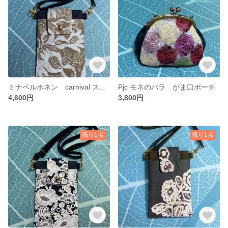
ミナペルホネン carnival スマホショルダー 送料無料
Pjc モネのバラ がま口ポーチ
4,600円
3,800円
残り1点
残り1点