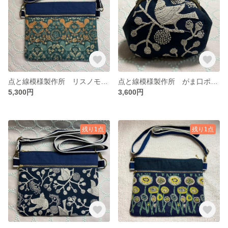
点と線模様製作所 リスノモリ ダブルサコッシュ 送料無料
点と線模様製作所 がま口ポーチ 送料無料
5,300円
3,600円
残り1点
残り1点