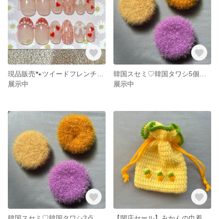
現品販売🐾ツイードフレンチネイル🐾
韓国スセミ♡韓国タワシ5個セット キッチン用品【お得な5個セット】
展示中
展示中
韓国スセミ♡韓国タワシ2点セット
【閉店セール】みかんの巾着ポーチ♡くだものモチーフ