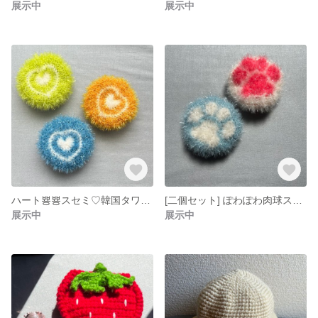
展示中
展示中
ハート뿅뿅スセミ♡韓国タワシ2点セット
[二個セット] ぽわぽわ肉球スセミ♡韓国タワシ【受注生産】
展示中
展示中