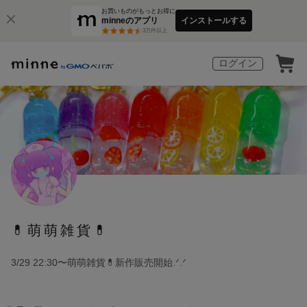
お買いものがもっとお得に
minneのアプリ
インストールする
3
万件以上
ログイン
💊萌萌雑貨💊
3/29 22:30〜萌萌雑貨💊新作販売開始.ᐟ.ᐟ