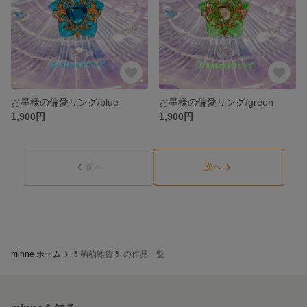
お星様の偏愛リング/blue
お星様の偏愛リング/green
1,900円
1,900円
前へ
次へ
minne ホーム
💊萌萌雑貨💊 の作品一覧