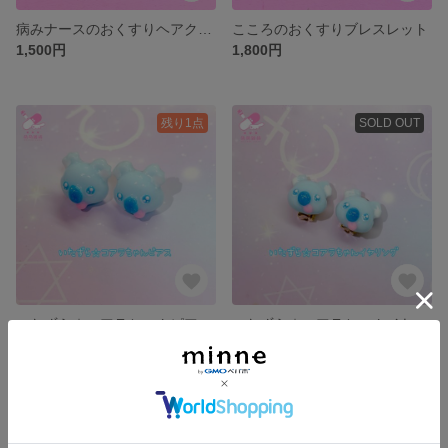
病みナースのおくすりヘアクリップ/ブルー
こころのおくすりブレスレット
1,500円
1,800円
残り1点
SOLD OUT
いたずら☆コアラちゃんピアス
いたずら☆コアラちゃんイヤリング
2,000円
2,000円
残り1点
SOLD OUT