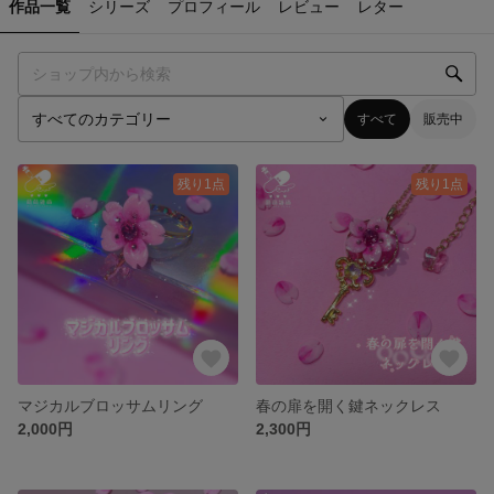
作品一覧
シリーズ
プロフィール
レビュー
レター
すべて
販売中
残り1点
残り1点
マジカルブロッサムリング
春の扉を開く鍵ネックレス
2,000円
2,300円