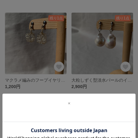
残り1点
残り1点
マクラメ編みのフープイヤリング
大粒しずく型淡水パールのイヤリング
1,200円
2,900円
残り1点
残り1点