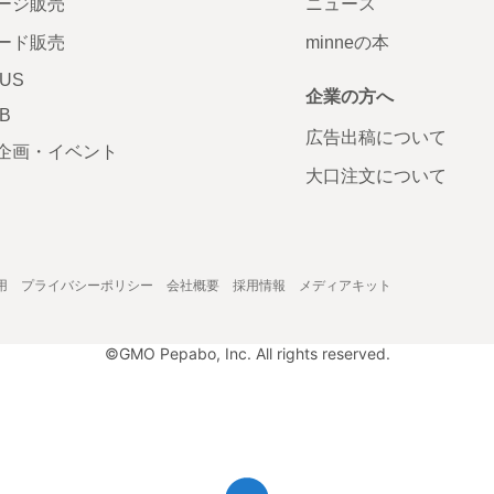
ージ販売
ニュース
ード販売
minneの本
LUS
企業の方へ
AB
広告出稿について
企画・イベント
大口注文について
用
プライバシーポリシー
会社概要
採用情報
メディアキット
©GMO Pepabo, Inc. All rights reserved.