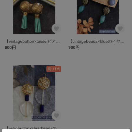
【vintagebutton×tasselピアス】
【vintagebeads×blueのイヤリング】
900円
900円
残り1点
【retrobutton×clearbeadsの涼しげピアス】