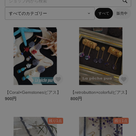
すべて
販売中
【Coral×Gemstonesピアス】
【retrobutton×colorfulピアス】
900円
800円
残り1点
残り1点