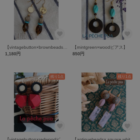
【vintagebutton×brownbeadsピアス】
【mintgreen×woodピアス】
1,180円
850円
残り1点
残り1点
【vintagebutton×redwoodピアス】
【antiquebeads× square whitemarbleピアス】