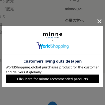
ージ販売
ニュース
ード販売
minneの本
LUS
企業の方へ
AB
広告出稿について
企画・イベント
大口注文について
用
プライバシーポリシー
会社概要
採用情報
メディアキット
©GMO Pepabo, Inc. All rights reserved.