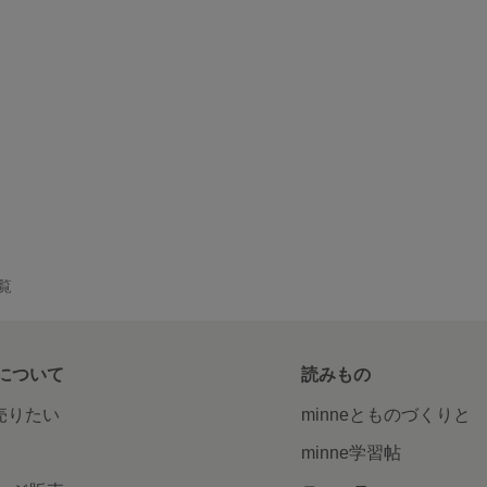
一覧
について
読みもの
で売りたい
minneとものづくりと
minne学習帖