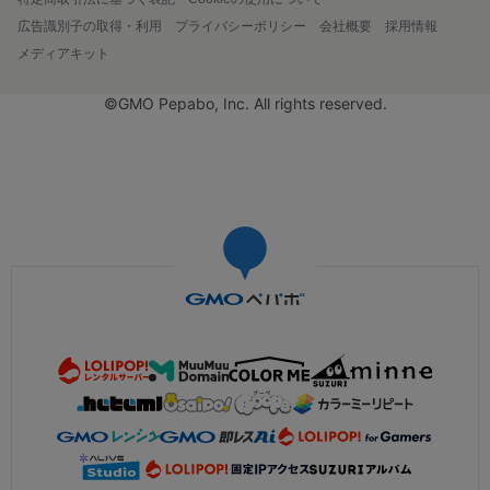
広告識別子の取得・利用
プライバシーポリシー
会社概要
採用情報
メディアキット
©GMO Pepabo, Inc. All rights reserved.