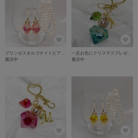
プリンセスオルゴナイトピアス ロング
一足お先にクリスマスプレゼント♡プリンセスオルゴナイト バックチャーム
展示中
展示中