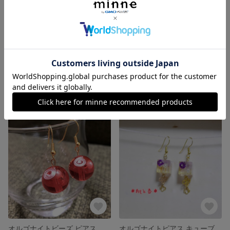
ダイヤオルゴナイト【天使のはねシリーズ】
オルゴナイトビーズ ピアス
展示中
展示中
オルゴナイトビーズ ピアス
オルゴナイトピアス キューブシリーズ