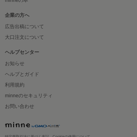
minneの本
企業の方へ
広告出稿について
大口注文について
ヘルプセンター
お知らせ
ヘルプとガイド
利用規約
minneのセキュリティ
お問い合わせ
特定商取引法に基づく表記
Cookieの使用について