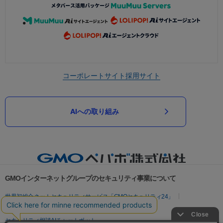
コーポレートサイト
採用サイト
AIへの取り組み
GMOインターネットグループのセキュリティ事業について
世界初総合ネットセキュリティサービス「GMOセキュリティ24」
パスワード漏洩診断
Webサイトリスク診断
セキュリティ相談AIチャットボット