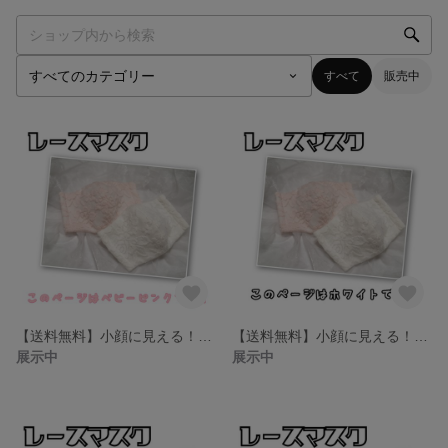
すべて
販売中
【送料無料】小顔に見える！レースマスク（ゴム付き）ベビーピンク
【送料無料】小顔に見える！レースマスク（ゴム付き）ホワイト
展示中
展示中