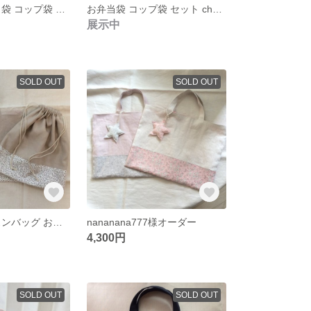
リバティ お弁当袋 コップ袋 セット アリスw
お弁当袋 コップ袋 セット check&stripe 星の綿麻
展示中
SOLD OUT
SOLD OUT
リバティ レッスンバッグ お着替え袋 セット キャシー
nananana777様オーダー
4,300円
SOLD OUT
SOLD OUT