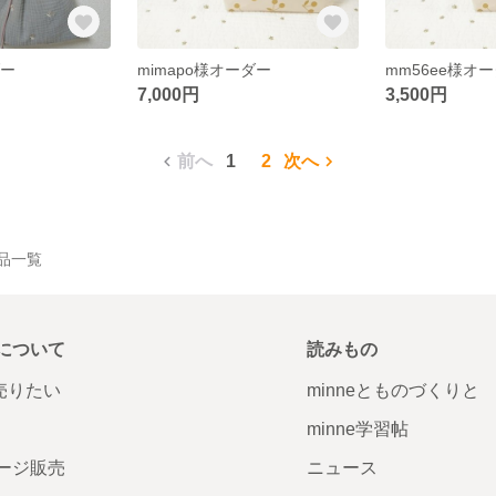
ダー
mimapo様オーダー
mm56ee様オ
7,000円
3,500円
前へ
1
2
次へ
作品一覧
について
読みもの
で売りたい
minneとものづくりと
minne学習帖
ージ販売
ニュース