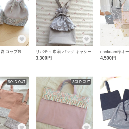
リバティ お弁当袋 コップ袋 セット メドウスウィート
リバティ 巾着 バッグ キャシー
nnnkoam様オ
3,300円
4,500円
SOLD OUT
SOLD OUT