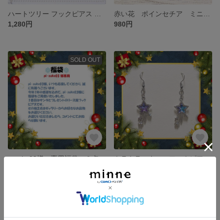
ハートツリー フックピアス （金属アレルギー対応）
赤い花 ポインセチア ミニチュア ひと粒ピアス
1,280円
980円
SOLD OUT
p-suke03様 専用福袋 ３点
キラキラスター・フックピアス
1,000円
980円
残り1点
残り1点