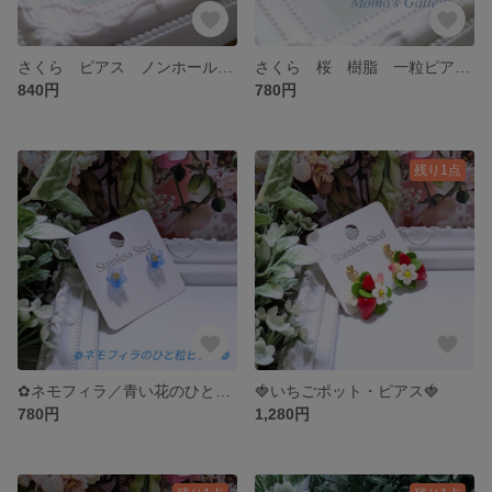
さくら ピアス ノンホールピアス S・ステンレスピアス
さくら 桜 樹脂 一粒ピアス ノンホールピアス ボディピアス （16G シャフト12mm ボール3mm）ミニチュア
840円
780円
残り1点
✿ネモフィラ／青い花のひと粒ピアス／イヤリング✿
🍓いちごポット・ピアス🍓
780円
1,280円