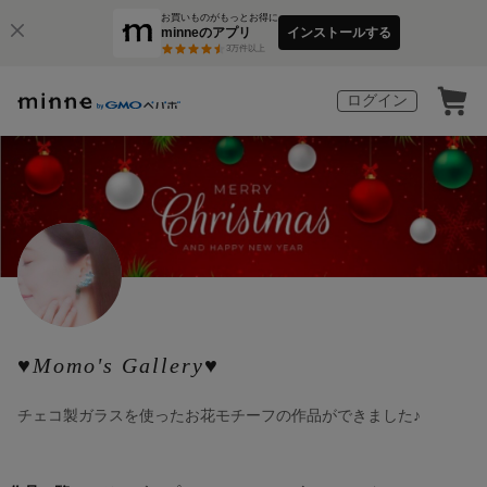
お買いものがもっとお得に
minneのアプリ
インストールする
3
万件以上
ログイン
♥Momo's Gallery♥
チェコ製ガラスを使ったお花モチーフの作品ができました♪