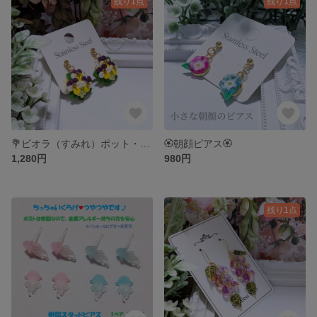
残り1点
残り1点
💐ビオラ（すみれ）ポット・ピアス💐
🏵️朝顔ピアス🏵️
1,280円
980円
残り1点