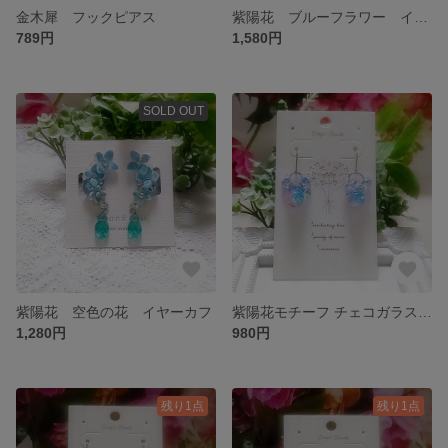
金木犀 フックピアス
紫陽花 ブルーフラワー イヤーカフ
789円
1,580円
SOLD OUT
紫陽花 空色の花 イヤーカフ
紫陽花モチーフ チェコガラス フックピアス（空色）
1,280円
980円
残り1点
残り1点