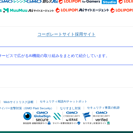
コーポレートサイト
採用サイト
ービスで広がるAI機能の取り組みをまとめて紹介しています。
セキュリティ相談AIチャットボット
Webサイトリスク診断
セキュリティ事業の軌跡
サイバー攻撃対策（GMO Flatt Security）
なりすまし対策