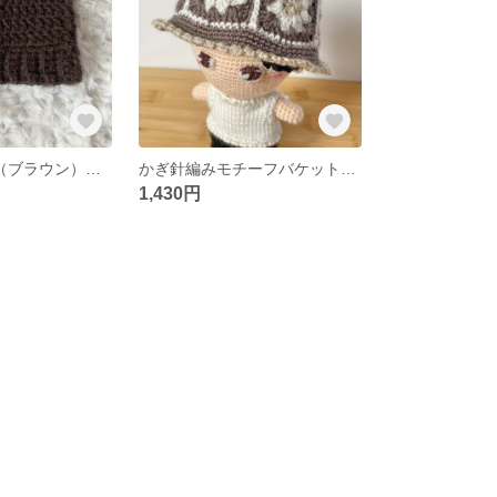
猫耳ニット帽A（ブラウン） 【15cmぬいぐるみ用】
かぎ針編みモチーフバケットハット（ブラウン） 【15cmぬいぐるみ用】
1,430円