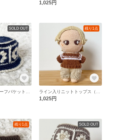
1,025円
SOLD OUT
残り1点
かぎ針編みモチーフバケットハット（ネイビー）【15cmぬいぐるみ用】
ライン入りニットトップス（ブラウン）【15cmぬいぐるみ用】
1,025円
残り1点
SOLD OUT