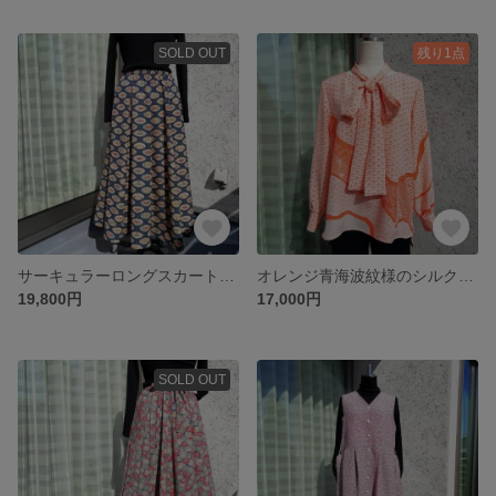
SOLD OUT
残り1点
サーキュラーロングスカート ウール ウエストゴム✕リボン エレガント 大人かわいい 個性的 1点物
オレンジ青海波紋様のシルクブラウス 後ファスナー付き
19,800円
17,000円
SOLD OUT