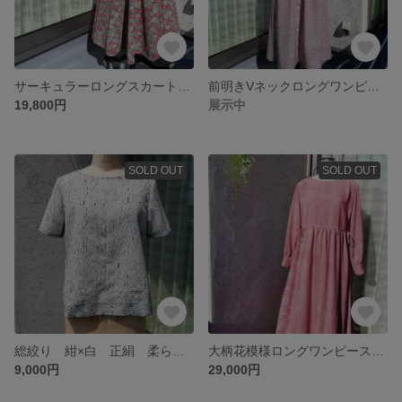
サーキュラーロングスカート 菊柄 ウール シルクペチコート付き ウエストゴム✕リボン エレガント 大人かわいい
前明きVネックロングワンピース パープルカラー ポケット付き ウエストゆったりサイズ
19,800円
展示中
SOLD OUT
SOLD OUT
総絞り 紺×白 正絹 柔らか ヘリンボーン 敏感肌 マインドup
大柄花模様ロングワンピース ハイウエスト ギャザースカート 別布ポイント使い ポケット付き ウエストゆったりサイズ
9,000円
29,000円