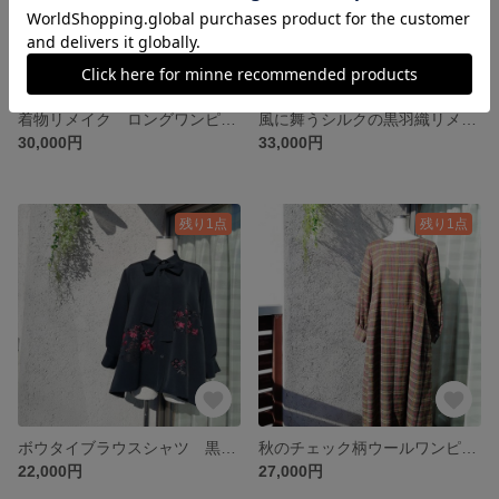
着物リメイク ロングワンピース ピンク バルーンスリーブ ギャザースカート 前開きワンピース ポケット付き ゆったり ふんわり
風に舞うシルクの黒羽織リメイクワンピース 前開き
30,000円
33,000円
残り1点
残り1点
ボウタイブラウスシャツ 黒 サーキュラーシルエット 刺繍 8分袖
秋のチェック柄ウールワンピース 後ファスナー 両脇ポケット
22,000円
27,000円