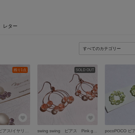
レター
残り1点
SOLD OUT
rainy season ピアス/イヤリング
swing swing ピアス Pink gold