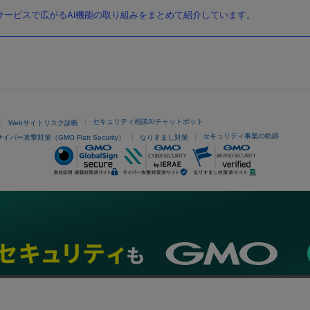
ービスで広がるAI機能の取り組みをまとめて紹介しています。
セキュリティ相談AIチャットボット
Webサイトリスク診断
セキュリティ事業の軌跡
サイバー攻撃対策（GMO Flatt Security）
なりすまし対策