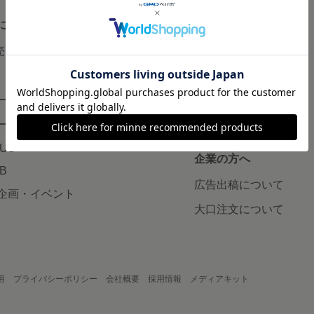
について
読みもの
で売りたい
minneとものづくりと
minne学習帖
ージ販売
ニュース
ード販売
minneの本
LUS
企業の方へ
AB
広告出稿について
企画・イベント
大口注文について
用
プライバシーポリシー
会社概要
採用情報
メディアキット