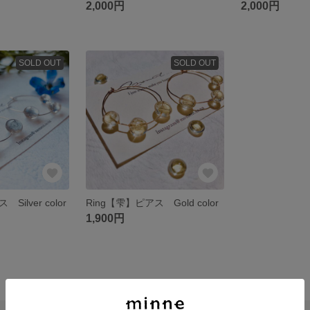
2,000円
2,000円
SOLD OUT
SOLD OUT
Silver color
Ring【雫】ピアス Gold color
1,900円