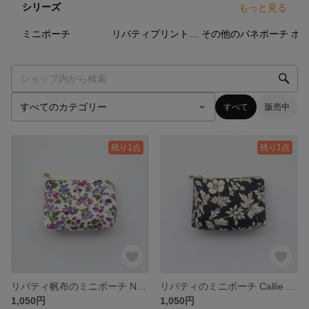
シリーズ
もっと見る
20
点
88
点
30
点
ミニポーチ
リバティプリントのポーチと巾着
その他のバネポーチ
ボ
すべて
販売中
残り1点
残り1点
リバティ帆布のミニポーチ Nancy Ann ナンシーアン 花柄 パープル＆ピンク / 小物入れ 化粧ポーチ コスメポーチ
リバティのミニポーチ Callie Meadow キャリー・メドウ 花柄 ブラック / 小物入れ 化粧ポーチ コスメポーチ
1,050円
1,050円