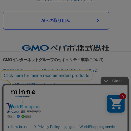
AIへの取り組み
GMOインターネットグループのセキュリティ事業について
世界初総合ネットセキュリティサービス「GMOセキュリティ24」
パスワード漏洩診断
Webサイトリスク診断
セキュリティ相談AIチャットボット
実在証明・盗聴対策
サイバー攻撃対策（GMOサイバーセキュリティ byイエラエ）
サイバー攻撃対策（GMO Flatt Security）
なりすまし対策
セキュリティ事業の軌跡