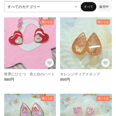
すべて
販売中
残り1点
残り1点
世界にひとつ 赤と白のハート
オレンジティアドロップ
980円
800円
残り1点
残り1点