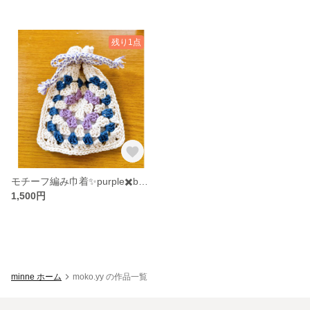
残り1点
モチーフ編み巾着✨purple✖️blue✨
1,500円
minne ホーム
moko.yy の作品一覧