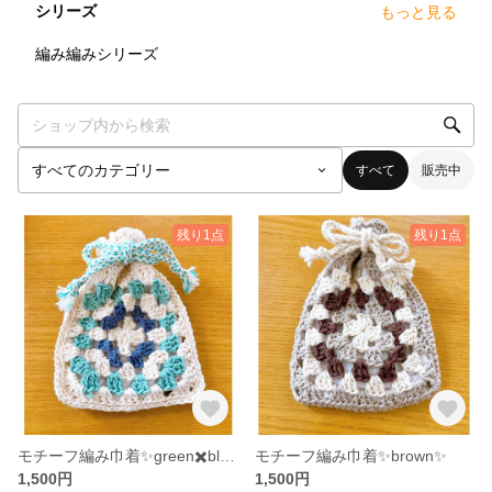
シリーズ
もっと見る
3
点
編み編みシリーズ
すべて
販売中
残り1点
残り1点
モチーフ編み巾着✨green✖️blue✨
モチーフ編み巾着✨brown✨
1,500円
1,500円