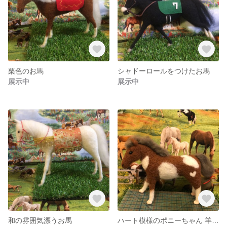
栗色のお馬
シャドーロールをつけたお馬
展示中
展示中
和の雰囲気漂うお馬
ハート模様のポニーちゃん 羊毛フェルト 馬