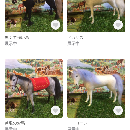
黒くて強い馬
ペガサス
展示中
展示中
芦毛のお馬
ユニコーン
展示中
展示中