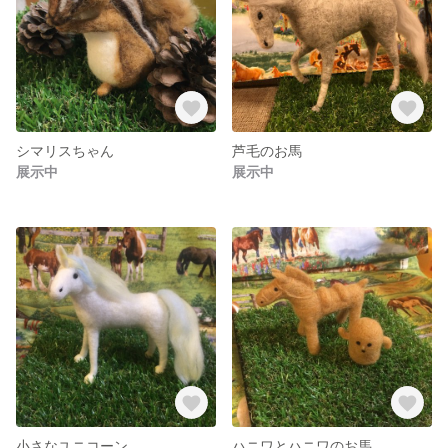
シマリスちゃん
芦毛のお馬
展示中
展示中
小さなユニコーン
ハニワとハニワのお馬