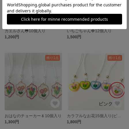
カエルさん🐸10個入り
いちごちゃん🍓12個入り
1,200円
1,500円
残り1点
残り1点
おはなのチョーカー🌷10個入り
カラフルなお花15個入り(ピンクのみ)
1,300円
1,800円