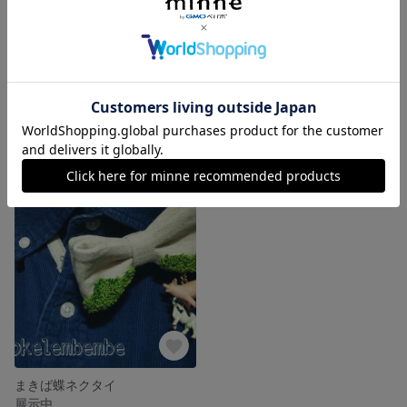
Fake Jellyfish△ミズクラゲ
フェイクレザー蝶ネクタイ
900円
展示中
まきば蝶ネクタイ
展示中