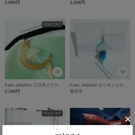
2,000円
3,200円
SOLD OUT
Fake Jellyfish/ 三日月クラゲチョーカー
Fake Jellyfish/ カツオノエボシ 片耳ピアス
2,300円
展示中
SOLD OUT