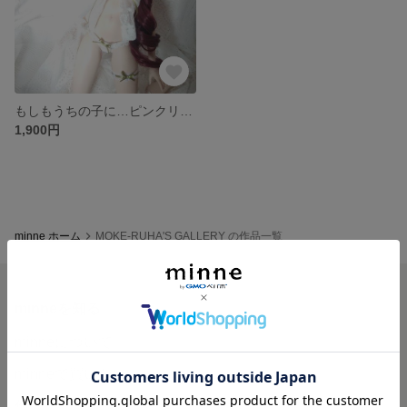
もしもうちの子に…ピンクリボン
1,900円
minne ホーム
MOKE-RUHA'S GALLERY の作品一覧
minneを知る
minneについて
minneで買いたい
作品をさがす