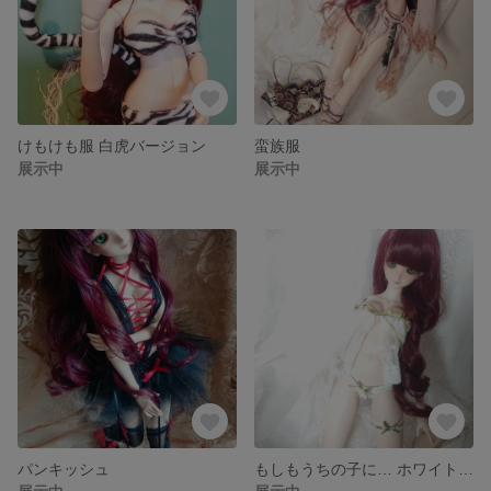
けもけも服 白虎バージョン
蛮族服
展示中
展示中
パンキッシュ
もしもうちの子に… ホワイトリボン