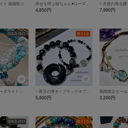
ホワイトカルサイト 薔薇彫り カラフル瑪瑙 ゴールドパーツ ブレスレット
幸せを呼ぶ猫ちゃん♥ローズクォーツ猫✕キャッアイシラークンツァイト ダブルブレスレットセット
4,850円
7,990円
SOLD OUT
残り1点
【ラリマーメソーダライトシリカ】蒼蝶と白薔薇のマリンガーデン♥天然石ブレスレット 2本セット
✨黒月の導き✨ブラックオブシディアン&シルバーオブシディアン ブレスレット オニキス テラヘルツ 瑠璃 細身ブレスレットの2wayブレスレット
5,800円
3,200円
SOLD OUT
残り1点