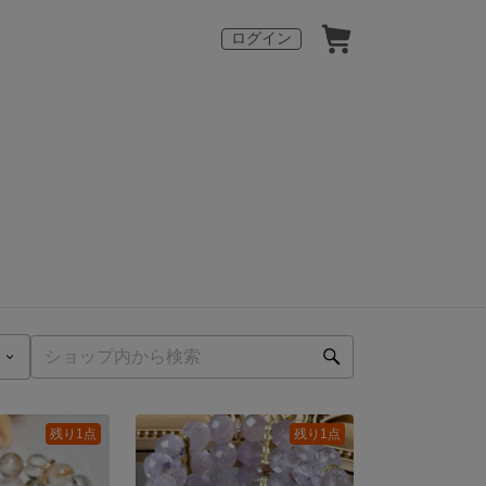
ログイン
残り1点
残り1点