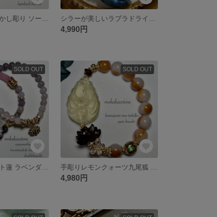
ラピスラズリ透かし彫り ソーダライト&ラピスラズリ ダブルブレスレット
シラーが美しいラブラドライト月と猫 薔薇 蝶 セレナイトのブレスレット
4,990円
SOLD OUT
SOLD OUT
ケープアメジスト蓮 ラベンダー翡翠ハーフバングル&ラベンダー翡翠のダブルブレスレット
手彫りレモンクォーツ九尾狐 蓮 蝶々 変わりアゲート アジアンテイストブレスレット
4,980円