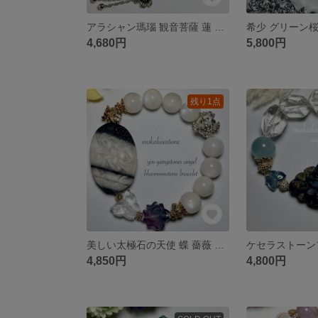
アラシャン瑪瑙 観音菩薩 蓮 蝶 インド瑪瑙のお守りブレスレット
4,680円
5,800円
残り1点
美しい太極石の天使 蝶 薔薇 ブルームーンストーンのブレスレット
4,850円
4,800円