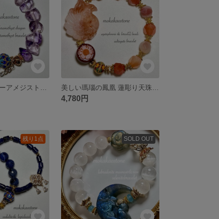
優しいラベンダーアメジスト龍様 蓮 ラフカットアメジストのブレスレット
美しい瑪瑙の鳳凰 蓮彫り天珠 塩源瑪瑙のアジアンテイストブレスレット
4,780円
残り1点
SOLD OUT