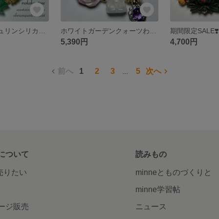
レア✨アベンチュリンシリカ蓮 シベリアンクォーツ ハーフバングル&水晶 瑠璃のダブルブレスレット
ホワイトガーデンクォーツわんちゃん 薔薇 ピンクラビットヘアフローライト ブレスレット
5,390円
4,700円
前へ
1
2
3
5
次へ
...
について
読みもの
で売りたい
minneとものづくりと
minne学習帖
ージ販売
ニュース