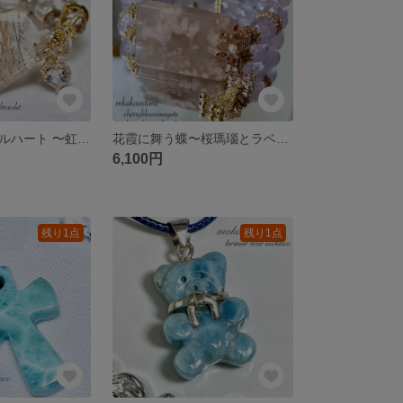
幸運を抱くルチルハート 〜虹と庭園の天然石ブレスレット
花霞に舞う蝶〜桜瑪瑙とラベンダーアメジストのダブルバングル～
6,100円
残り1点
残り1点