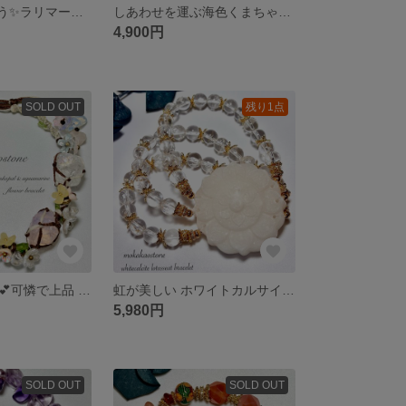
✨天使の海を纏う✨ラリマークロスネックレス
しあわせを運ぶ海色くまちゃんラリマーネックレス
4,900円
SOLD OUT
残り1点
期間限定セール💕可憐で上品 小花を散らした 虹も綺麗な水晶 アクアマリン ピンクオパール ブレスレット
虹が美しい ホワイトカルサイト蓮花座 アイリスクォーツ3連ブレスレット
5,980円
SOLD OUT
SOLD OUT