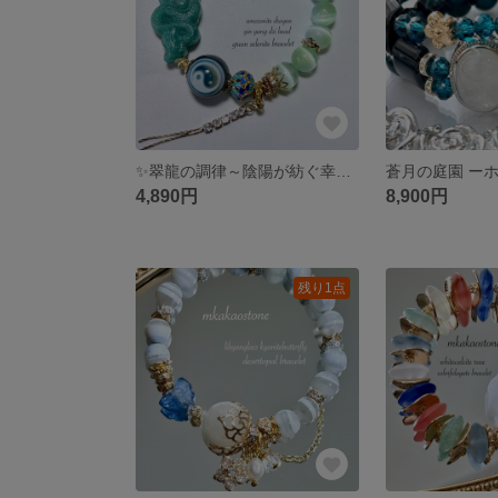
✨翠龍の調律～陰陽が紡ぐ幸運の護り～✨
4,890円
8,900円
残り1点