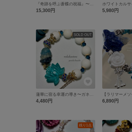
『奇跡を呼ぶ蒼蝶の祝福』〜リビアングラス✕カイヤナイト蝶々✕デザートオパール 天然石ブレスレット
15,300円
5,980円
SOLD OUT
蓮華に宿る幸運の導き〜ガネーシャの祝福～ トロレアイト キャッツアイ
4,480円
6,890円
残り1点