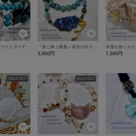
蒼月の庭園 ーホワイトガーデンが導く幸運のバングル
『蒼に舞う鳳凰～碧水の祈り〜ブレスレット2本セット』
5,980円
7,380円
SOLD OUT
SOLD OUT