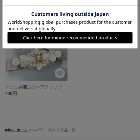
800円
1,200円
SOLD OUT
＊つまみ細工のヘアクリップ .ヘアピンセット＊
700円
minne ホーム
xxxChulu花✳︎ の作品一覧