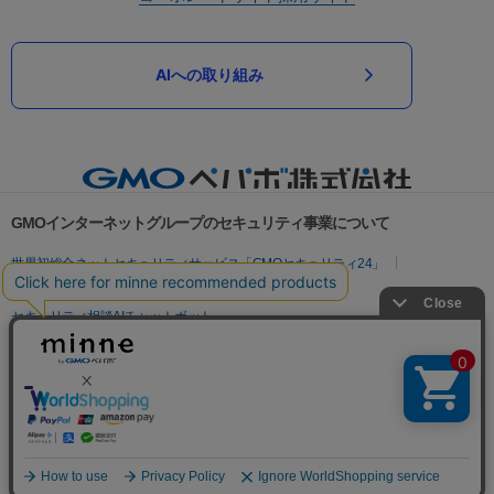
AIへの取り組み
GMOインターネットグループのセキュリティ事業について
世界初総合ネットセキュリティサービス「GMOセキュリティ24」
パスワード漏洩診断
Webサイトリスク診断
セキュリティ相談AIチャットボット
実在証明・盗聴対策
サイバー攻撃対策（GMOサイバーセキュリティ byイエラエ）
サイバー攻撃対策（GMO Flatt Security）
なりすまし対策
セキュリティ事業の軌跡