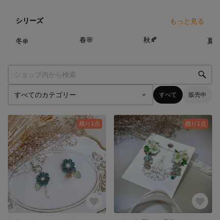
シリーズ
もっと見る
3
点
5
点
4
点
春🌸
秋🍂
冬❄️
夏☀
すべて
販売中
残り1点
残り1点