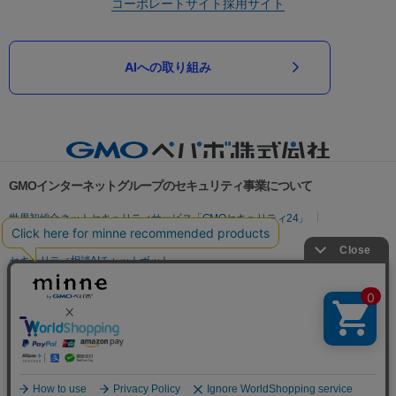
コーポレートサイト
採用サイト
AIへの取り組み
GMOインターネットグループのセキュリティ事業について
世界初総合ネットセキュリティサービス「GMOセキュリティ24」
パスワード漏洩診断
Webサイトリスク診断
セキュリティ相談AIチャットボット
実在証明・盗聴対策
サイバー攻撃対策（GMOサイバーセキュリティ byイエラエ）
サイバー攻撃対策（GMO Flatt Security）
なりすまし対策
セキュリティ事業の軌跡