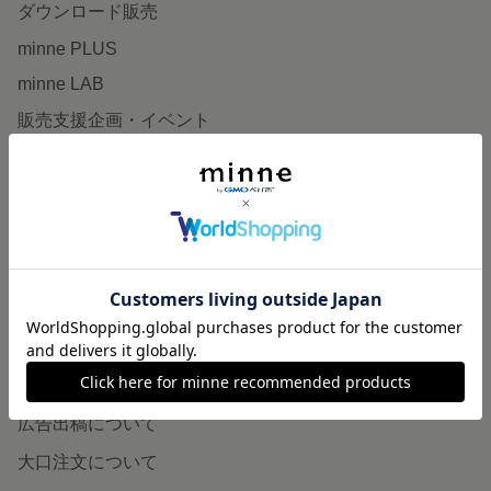
ダウンロード販売
minne PLUS
minne LAB
販売支援企画・イベント
読みもの
minneとものづくりと
minne学習帖
ニュース
minneの本
企業の方へ
広告出稿について
大口注文について