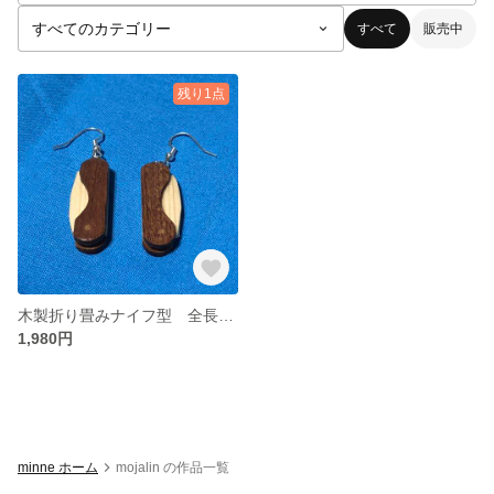
すべて
販売中
残り1点
木製折り畳みナイフ型 全長 約３５ｍｍ ハンドメイド
1,980円
minne ホーム
mojalin の作品一覧