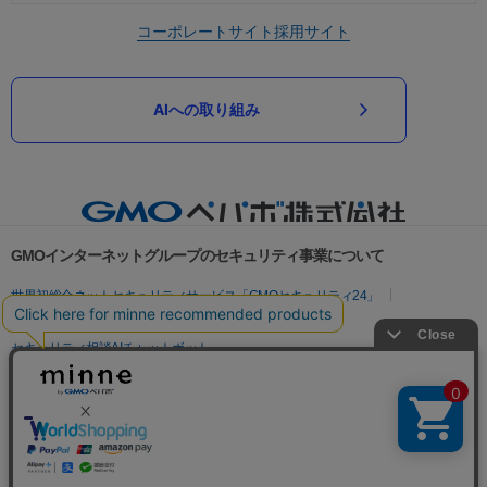
コーポレートサイト
採用サイト
AIへの取り組み
GMOインターネットグループのセキュリティ事業について
世界初総合ネットセキュリティサービス「GMOセキュリティ24」
パスワード漏洩診断
Webサイトリスク診断
セキュリティ相談AIチャットボット
実在証明・盗聴対策
サイバー攻撃対策（GMOサイバーセキュリティ byイエラエ）
サイバー攻撃対策（GMO Flatt Security）
なりすまし対策
セキュリティ事業の軌跡