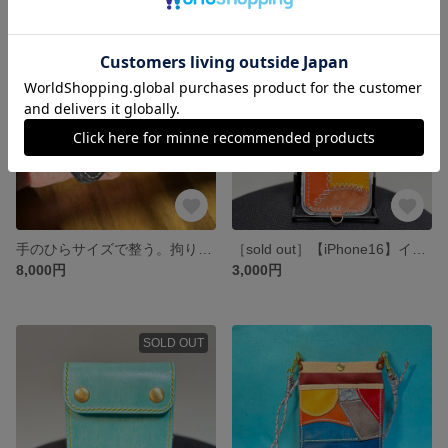
残り1点
SOLD OUT
手のひらサイズで整う。拘りのサドルレザーのミニトラッカーウォレット / ミニ財布 カードケース 名刺入れ
［sold out］【iPhone16】イタリアンレザーの贅沢パッチワーク×縮緬の彩りスマホケース
8,000円
3,000円
SOLD OUT