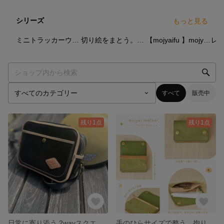
シリーズ
もっと見る
4
点
3
点
7
点
ミニトラッカーウォレット
切り絵をまとう。彩りパッチワークのレザーサコッシュ
【mojyaifu 】mojyaオリジナルスマートウォレット
レ
すべて
販売中
残り1点
残り1点
日常に寄り添う 2wayスクエアショルダー・ボディバッグ / 本革ハンドメイド
手のひらサイズで整う。拘りのミニトラッカーウォレット / ミニ財布 カードケース 名刺入れ