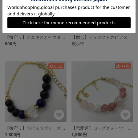
【御守り】オニキスとヘマタイトのネックレス
【癒し】アメジストのピアス
600円
展示中
残り1点
残り1点
【御守り】ラピスラズリ、オニキスのブレスレット
【恋愛運】ローズクォーツ、チェリークオーツのブレスレット
1,800円
1,980円