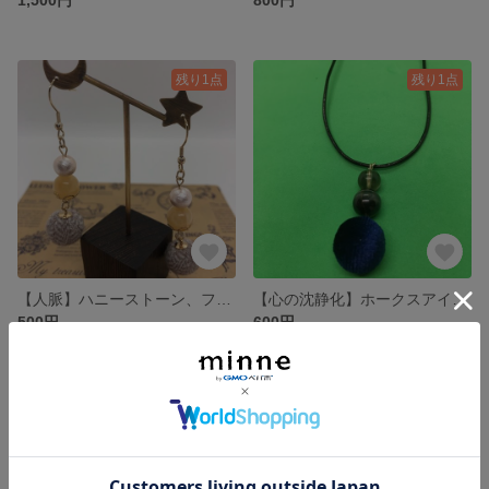
残り1点
残り1点
【人脈】ハニーストーン、ファブリックボールのピアス
【心の沈静化】ホークスアイとタッセルのネックレス
500円
600円
SOLD OUT