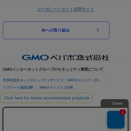
コーポレートサイト
採用サイト
AIへの取り組み
GMOインターネットグループのセキュリティ事業について
世界初総合ネットセキュリティサービス「GMOセキュリティ24」
パスワード漏洩診断
Webサイトリスク診断
セキュリティ相談AIチャットボット
実在証明・盗聴対策
サイバー攻撃対策（GMOサイバーセキュリティ byイエラエ）
サイバー攻撃対策（GMO Flatt Security）
なりすまし対策
セキュリティ事業の軌跡