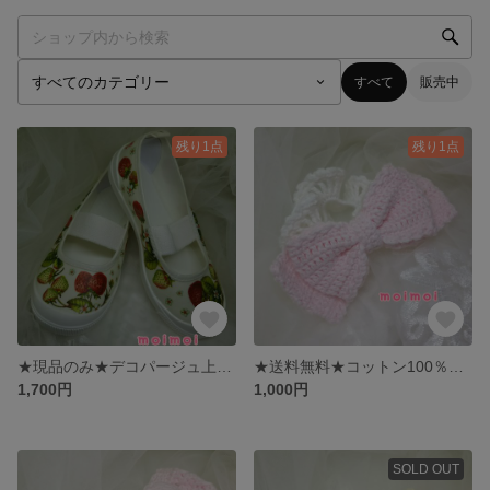
すべて
販売中
残り1点
残り1点
★現品のみ★デコパージュ上履き 16.0cm いちご柄
★送料無料★コットン100％のリボンシュシュ パウダーピンク
1,700円
1,000円
SOLD OUT