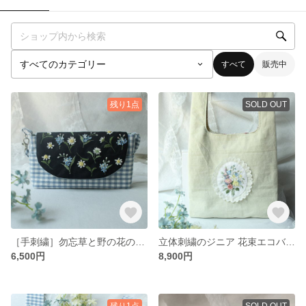
すべて
販売中
残り1点
SOLD OUT
［手刺繍］勿忘草と野の花の立体刺繍 ミニバッグ｜ギンガムチェック
立体刺繍のジニア 花束エコバッグ｜手刺繍
6,500円
8,900円
残り1点
SOLD OUT