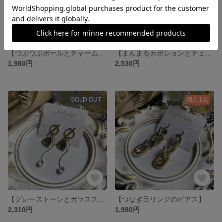
【つぶつぶボールとチャームのピアス】
【まんまるカボションとチェーンのフープピアス】
1,980円
2,530円
SOLD OUT
残り1点
【グレーストーンとガラスストーンのピアス】
【つなぎ目リングのピアス】
2,310円
1,980円