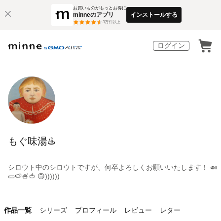
お買いものがもっとお得に
minneのアプリ
インストールする
3
万件以上
ログイン
もぐ味湯♨️
シロウト中のシロウトですが、何卒よろしくお願いいたします！ 🍛
🥒🍉🍧🍅 🙃))))))
作品一覧
シリーズ
プロフィール
レビュー
レター