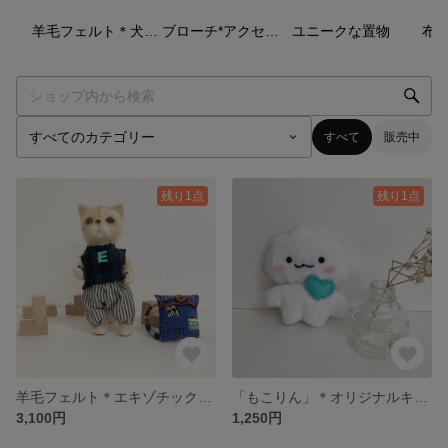
28
点
11
点
7
点
羊毛フェルト＊犬：猫:その他
ブローチ*アクセサリー
ユニークな置物
すべて
販売中
残り1点
残り1点
羊毛フェルト＊エキゾチックショートヘア＊ねこ
「もこりん」＊オリジナルキャラ＊ぬいぐるみ
3,100円
1,250円