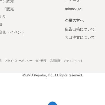
ージ販売
ニュース
ード販売
minneの本
LUS
企業の方へ
AB
広告出稿について
企画・イベント
大口注文について
用
プライバシーポリシー
会社概要
採用情報
メディアキット
©GMO Pepabo, Inc. All rights reserved.