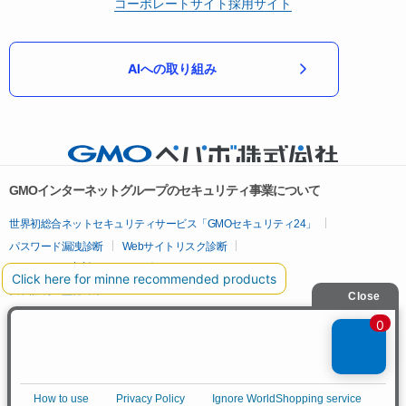
コーポレートサイト
採用サイト
AIへの取り組み
GMOインターネットグループのセキュリティ事業について
世界初総合ネットセキュリティサービス「GMOセキュリティ24」
パスワード漏洩診断
Webサイトリスク診断
セキュリティ相談AIチャットボット
実在証明・盗聴対策
サイバー攻撃対策（GMOサイバーセキュリティ byイエラエ）
サイバー攻撃対策（GMO Flatt Security）
なりすまし対策
セキュリティ事業の軌跡