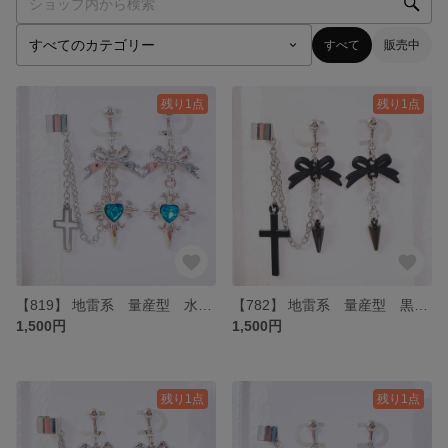
すべて
販売中
残り1点
残り1点
【819】 地雷系 量産型 水色ハートクロスイヤリング・イヤーカフ
【782】 地雷系 量産型 黒リボンときらきらランスイヤリング・イヤーカフ
1,500円
1,500円
残り1点
残り1点