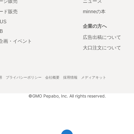
ージ販売
ニュース
ード販売
minneの本
LUS
企業の方へ
AB
広告出稿について
企画・イベント
大口注文について
用
プライバシーポリシー
会社概要
採用情報
メディアキット
©GMO Pepabo, Inc. All rights reserved.