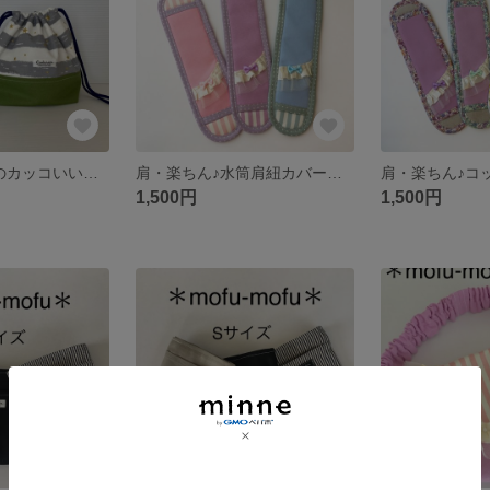
ボーダー&星柄のカッコいいランチセット お弁当袋&コップ袋
肩・楽ちん♪水筒肩紐カバー＊パステル♡ゆめかわ
1,500円
1,500円