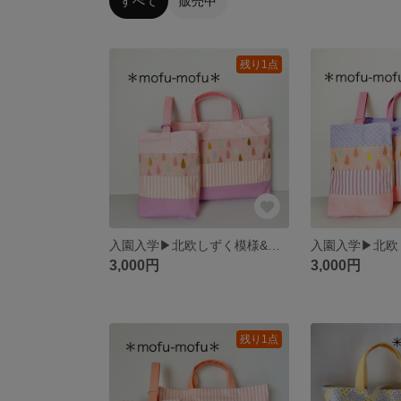
すべて
販売中
残り1点
入園入学▶︎北欧しずく模様&ストライプのgirlyレッスンバッグ ピンク
3,000円
3,000円
残り1点