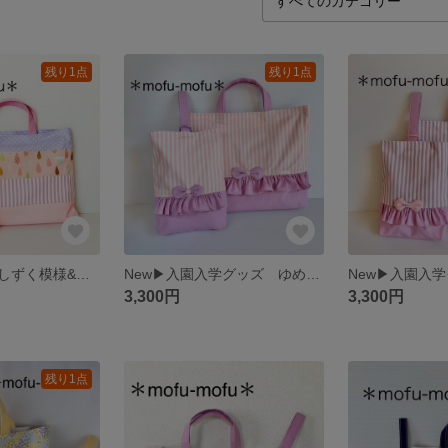
残り1点
残り1点
入園入学▶︎北欧しずく模様&ストライプのgirlyレッスンバッグ ラベンダー
New▶︎入園入学グッズ ゆめかわ♡フリル&リボンのレッスンバッグ（ピンク） サイズオーダー・セット可能
3,300円
3,300円
残り1点