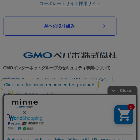
コーポレートサイト
採用サイト
AIへの取り組み
GMOインターネットグループのセキュリティ事業について
世界初総合ネットセキュリティサービス「GMOセキュリティ24」
パスワード漏洩診断
Webサイトリスク診断
セキュリティ相談AIチャットボット
実在証明・盗聴対策
サイバー攻撃対策（GMOサイバーセキュリティ byイエラエ）
サイバー攻撃対策（GMO Flatt Security）
なりすまし対策
セキュリティ事業の軌跡