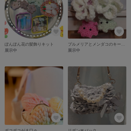
ぽんぽん花の髪飾りキット
プルメリアとメンダコのキーチェーン
展示中
展示中
ポコポコがま口👛
リボン🎀バック