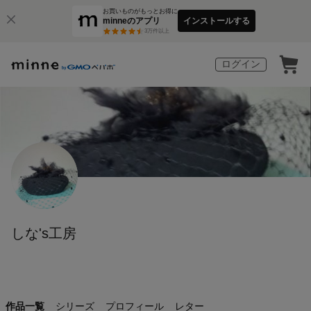
お買いものがもっとお得に
minneのアプリ
インストールする
3
万件以上
ログイン
しな's工房
作品一覧
シリーズ
プロフィール
レター