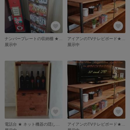
ナンバープレートの収納棚 ★ アメリカン＆ポップなキャビネット ★ 西海岸風・送料無料
アイアンのTVテレビボード★ローボード★男前・西海岸風★幅90cm
展示中
展示中
電話台 ★ ネット機器の隠し棚・シェルフ★西海岸風★送料無料
アイアンのTVテレビボード★ローボード★特大幅170cm★男前・シャビー