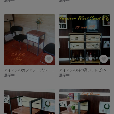
展示中
展示中
アイアンのカフェテーブル・サイドテーブル★３WAY（飾り棚・イス・作業台）★男前・西海岸風★送料無料
アイアンの背の高いテレビTVボード★リバーシブル収納ボックス４個★男前・シャビー★高さ80cm
展示中
展示中