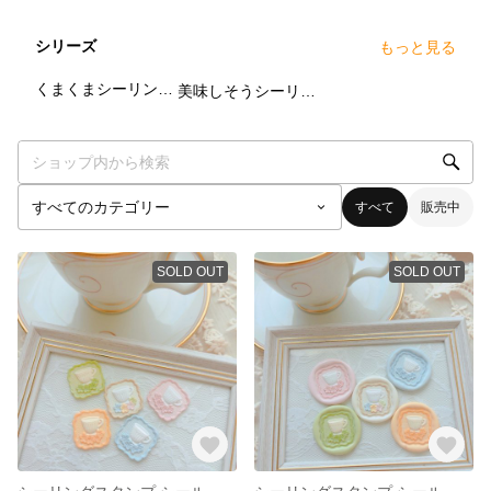
シリーズ
もっと見る
2
点
1
点
くまくまシーリングスタンプ🧸.*･ﾟ
美味しそうシーリングスタンプ❁⃘*.ﾟ
すべて
販売中
SOLD OUT
SOLD OUT